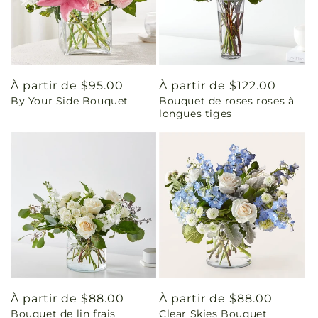
Prix
À partir de $95.00
Prix
À partir de $122.00
By Your Side Bouquet
Bouquet de roses roses à
habituel
habituel
longues tiges
Prix
À partir de $88.00
Prix
À partir de $88.00
Bouquet de lin frais
Clear Skies Bouquet
habituel
habituel