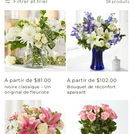
Filtrer et trier
38 produits
Prix
À partir de $81.00
Prix
À partir de $102.00
Ivoire classique – Un
Bouquet de réconfort
habituel
habituel
original de fleuriste
apaisant