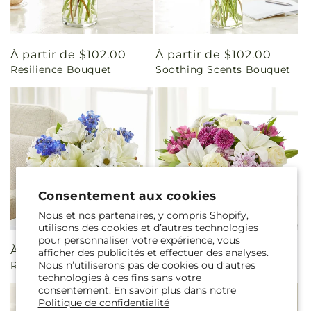
Prix
À partir de $102.00
Prix
À partir de $102.00
Resilience Bouquet
Soothing Scents Bouquet
habituel
habituel
Consentement aux cookies
Nous et nos partenaires, y compris Shopify,
utilisons des cookies et d’autres technologies
pour personnaliser votre expérience, vous
Prix
À partir de $95.00
Prix
À partir de $95.00
afficher des publicités et effectuer des analyses.
Nous n’utiliserons pas de cookies ou d’autres
Restored Bouquet
Cared For Bouquet
habituel
habituel
technologies à ces fins sans votre
consentement. En savoir plus dans notre
Politique de confidentialité