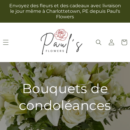
et
Envoyez des fleurs et des cadeaux avec livraison
passer
le jour même à Charlottetown, PE depuis Paul's
au
Flowers
contenu
Connexion
Panie
Bouquets de
condoléances